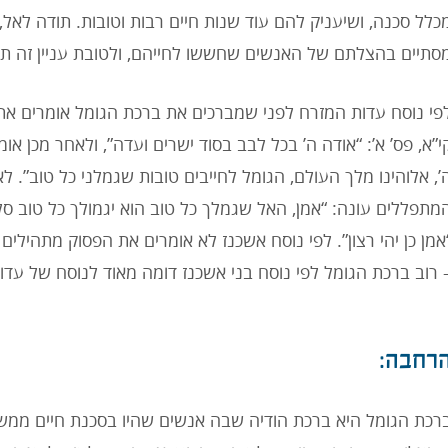
כלל סכנה, ושיעניק להם עוד שנות חיים רבות וטובות. תודה לאל,
סתיים בהצלתם של האנשים שחששו לחייהם, ולטובת עניין זה תו
פי נוסח עדות המזרח לפני שמברכים את ברכת הגומל אומרים את
י”א, פס’ א’: “אודה ה’ בכל לבב בסוד ישרים ועדה”, ולאחר מכן א
’, אלוהינו מלך העולם, הגומל לחייבים טובות שגמלני כל טוב”.
מתפללים עונה: “אמן, האל שגמלך כל טוב הוא יגמולך כל טוב סל
אמן כן יהי רצון”. לפי נוסח אשכנז לא אומרים את הפסוק מתהילים
 רוב ברכת הגומל לפי נוסח בני אשכנז דומה מאוד לנוסח של עדו
רחבה:
רכת הגומל היא ברכת הודיה שבה אנשים שהיו בסכנת חיים ממשית