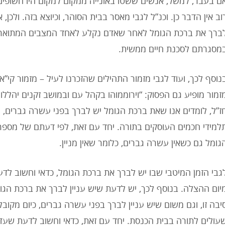
ם בעבר, למשל, אנשים ששטו באונייה ממקום למקום היו חשופים 
וב אין הדבר כן. וכנ”ל לגבי מאסר בבית הסוהר, וכיוצא בזה. ולכן, א
ברך את ברכת הגומל לאחר שאדם נקלע לאחד המצבים המתוארי
מסגרתם לסכנת חיים ממשית.
נוסף לכך, ועוד לגבי מזמור התהילים שהזכרנו לעיל – מזמור קי”
זמור מופיע גם הפסוק: “וירוממוהו בקהל עם ובמושב זקנים יהללוה
ז”ל, לומדים אנו שאת ברכת הגומל יש לברך בפני עשרה גברים, 
למידי חכמים העוסקים בתורה. יחד עם זאת, לפי דעתם של מספ
גומל גם כשאין עשרה גברים, כלומר שאין מניין.
גבי הזמן המיטבי שבו יש לברך את ברכת הגומל, כדאי וחשוב לדע
יום ההצלה. בנוסף לכך, יש לדעת שיש עניין לברך את ברכת הגו
יבה זו, וגם משום שיש עניין לברך בפני עשרה גברים, כיום מקו
עולים לתורה בבית הכנסת. יחד עם זאת, כדאי וחשוב לדעת שעד