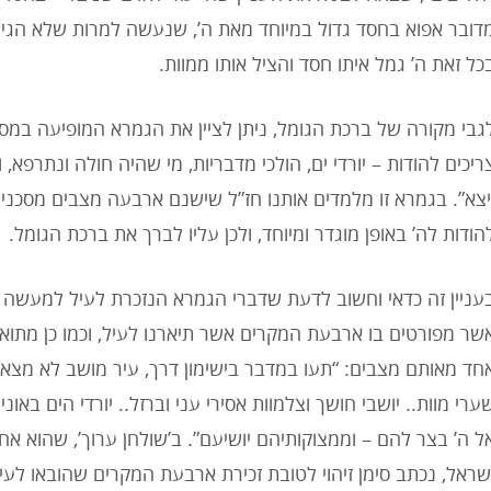
דובר אפוא בחסד גדול במיוחד מאת ה’, שנעשה למרות שלא הגיע
כל זאת ה’ גמל איתו חסד והציל אותו ממוות.
גבי מקורה של ברכת הגומל, ניתן לציין את הגמרא המופיעה במסכ
ריכים להודות – יורדי ים, הולכי מדבריות, מי שהיה חולה ונתרפא,
יצא”. בגמרא זו מלמדים אותנו חז”ל שישנם ארבעה מצבים מסכני 
הודות לה’ באופן מוגדר ומיוחד, ולכן עליו לברך את ברכת הגומל.
עניין זה כדאי וחשוב לדעת שדברי הגמרא הנזכרת לעיל למעשה מ
שר מפורטים בו ארבעת המקרים אשר תיארנו לעיל, וכמו כן מתו
חד מאותם מצבים: “תעו במדבר בישימון דרך, עיר מושב לא מצאו.
ערי מוות.. יושבי חושך וצלמוות אסירי עני וברזל.. יורדי הים באונ
ל ה’ בצר להם – וממצוקותיהם יושיעם”. ב’שולחן ערוך’, שהוא 
שראל, נכתב סימן זיהוי לטובת זכירת ארבעת המקרים שהובאו לעי