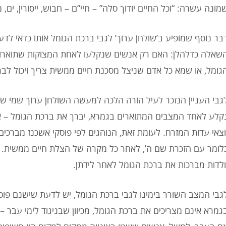
מונה עשרה: “וכל החיים יודוך סלה” – חיי”ם – חבוש, ייסורין, ים, 
בר נוסף שמופיע ב’שולחן ערוך’ לגבי ברכת הגומל אותו כדאי לד
שאלה כדלהלן: האם רק אנשים שנקלעו לאחת המצוקות שתוארו 
גומל, או שמא כל אדם שניצל מסכנת חיים ממשית צריך ויכול לבר
גבי העניין הנזכר לעיל הורה הלכה למעשה השולחן ערוך שמי ש
קלע לאחד המצבים המתוארים בגמרא, יברך את ברכת הגומל – אך 
וצאי עדות המזרח. לעומת זאת, הנוהגים לפי פוסקי אשכנז מברכי
לומר עם הזכרת שם ה’, לאחר כל מקרה של הצלת חיים ממשית. בע
ולדות מברכות את ברכת הגומל לאחר לידתן.
גבי המצב השורר בימינו לגבי ברכת הגומל, יש לדעת שישנם פו
גמרא אינם מצריכים את ברכת הגומל, מכיוון שבניגוד לימי עבר – 