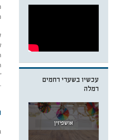
מ
מ
ל
ק
ה
ה
“
עכשיו בשערי רחמים
–
רמלה
ה
אושפיזין
ב