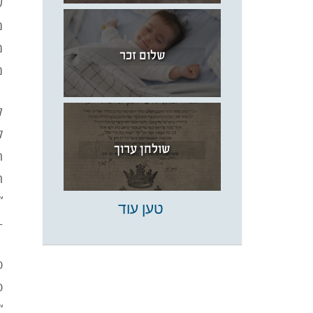
ש
מ
מ
שלום זכר
מ
ל
ק
שולחן ערוך
ה
ה
“
טען עוד
–
כ
כ
“