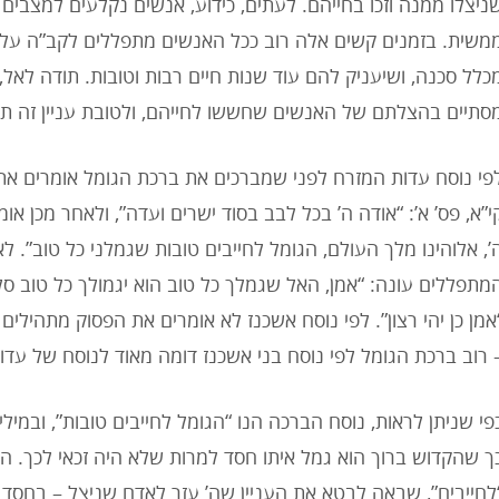
ניצלו ממנה וזכו בחייהם. לעתים, כידוע, אנשים נקלעים למצבי
משית. בזמנים קשים אלה רוב ככל האנשים מתפללים לקב”ה על מ
כלל סכנה, ושיעניק להם עוד שנות חיים רבות וטובות. תודה לאל,
סתיים בהצלתם של האנשים שחששו לחייהם, ולטובת עניין זה תו
פי נוסח עדות המזרח לפני שמברכים את ברכת הגומל אומרים את
י”א, פס’ א’: “אודה ה’ בכל לבב בסוד ישרים ועדה”, ולאחר מכן א
’, אלוהינו מלך העולם, הגומל לחייבים טובות שגמלני כל טוב”.
מתפללים עונה: “אמן, האל שגמלך כל טוב הוא יגמולך כל טוב סל
אמן כן יהי רצון”. לפי נוסח אשכנז לא אומרים את הפסוק מתהילים
 רוב ברכת הגומל לפי נוסח בני אשכנז דומה מאוד לנוסח של עדו
פי שניתן לראות, נוסח הברכה הנו “הגומל לחייבים טובות”, ובמ
ך שהקדוש ברוך הוא גמל איתו חסד למרות שלא היה זכאי לכך. 
לחייבים”, שבאה לבטא את העניין שה’ עזר לאדם שניצל – בחסד ו