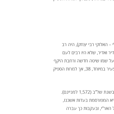
י – האלוקי רבי יצחק), היה רב
16. האר”י היה מקובל נדיר ואדיר, שלא היו רבים לעם
 על שמו שיטה חדשה ורחבת היקף
בתורה זו, שזכתה לשם: “קבלת האר”י”. האר”י הקדוש נפטר בגיל צעיר במיוחד, 38, אך למרות הספיק
האר”י נולד בירושלים, בשנת רצ”ד (1,534 למניינם) ונפטר בצפת בשנת של”ב (1,572 למניינם).
יא המפורסמת בעדות אשכנז,
 האר”י, ובעקבות כך עברה