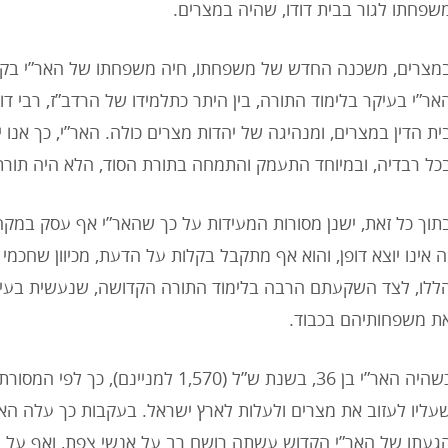
שפחתו לגור בבית דודו, שהיה במצרים.
מצרים, משכנה החדש של משפחתו, חיה משפחתו של האר”י בקה
אר”י בעיקר בלימוד התורה, בין היתר כתלמידו של הרדב”ז, רבי ד
ית הדין במצרים, ומנהיגה של יהדות מצרים כולה. האר”י, כך אנו יו
כל רבדיה, ובמיוחד התעמק והתמחה בתורת הסוד, הלא היה תור
תוך כל זאת, ישנן מסורות המעידות על כך שהאר”י אף עסק במקח 
ה אינו יוצא דופן, והוא אף מתקבל בקלות על הדעת, מכיוון שחכמי
ללו, לצד השקעתם הרבה בלימוד התורה הקדושה, שנעשית בעיקר
ת משפחותיהם בכבוד.
כשהיה האר”י בן 36, בשנת ש”ל (1,570 למני
עליו לעזוב את מצרים ולעלות לארץ ישראל. בעקבות כך עלה האר
געתו של האר”י הקדוש עשתה רושם רב על אנשי צפת, ואף על יו