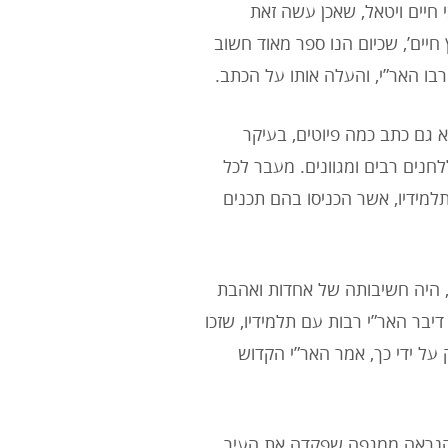
 חיים ויטאל, שאכן עשה זאת
חיים’, שכיום הנו ספר מאוד חשוב
בו האר”י, והעלה אותו על הכתב.
 גם כתב כמה פיוטים, בעיקר
ללחנים רבים ומגוונים. מעבר לכל
למידיו, אשר הכניסו בהם תכנים
ב, היה חשיבותה של אחדות ואהבת
בר האר”י רבות עם תלמידיו, שזכו
 על ידי כך, אמר האר”י הקדוש
ל, האר”י הקדוש נפטר בגיל צעיר מאוד, 38, ככל הנראה ממגפה שפקדה את העיר