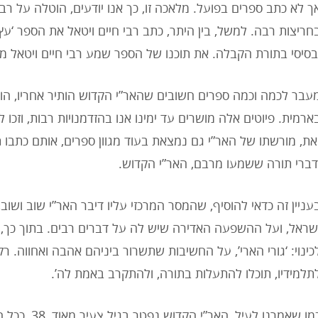
ך לא כתב ספרים בפועל. מלאכה זו, כך אנו יודעים, הוטלה על רבי
חריצות רבה. למשל, בין היתר, כתב רבי חיים ויטאל את הספר ‘עץ 
בסיסי בתורת הקבלה. את תוכנו של הספר שמע רבי חיים ויטאל מר
עבר לכמה וכמה ספרים חשובים שהאר”י הקדוש הותיר אחריו, הוא
ארמית. פיוטים אלה מושרים עד ימינו אנו בהזדמנויות רבות, וזכו 
את, מורשתו של האר”י גם נמצאת בעוד מגוון ספרים, אותם כתבו ת
דברי תורה ששמעו מרבם, האר”י הקדוש.
עניין זה כדאי להוסיף, שהמסר המרכזי עליו דיבר האר”י שוב ושו
שראל, ועל ההשפעה האדירה שיש לה על דברים רבים. בתוך כך, די
כינוי: ‘גורי הארי’, על החשיבות שתשרור ביניהם אהבה ואחווה. רק
תלמידיו, תוכלו להתעלות בתורה, ולהתקרב באמת לה’.
כמו שאמרנו לעי