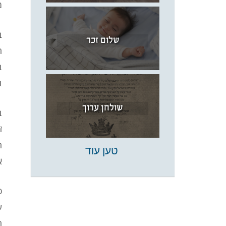
מ
ב
שלום זכר
ה
ב
ב
שולחן ערוך
ב
ז
ה
טען עוד
א
ש
ה