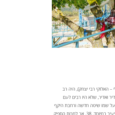
י – האלוקי רבי יצחק), היה רב
16. האר”י היה מקובל נדיר ואדיר, שלא היו רבים לעם
 על שמו שיטה חדשה ורחבת היקף
בתורה זו, שזכתה לשם: “קבלת האר”י”. האר”י הקדוש נפטר בגיל צעיר במיוחד, 38, אך למרות הספיק