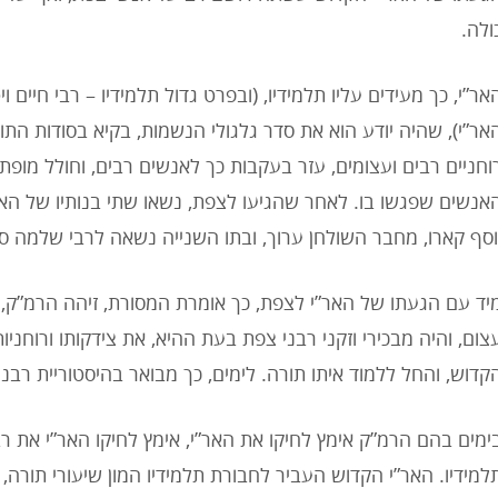
ולה.
אר”י, כך מעידים עליו תלמידיו, (ובפרט גדול תלמידיו – רבי חיים 
אר”י), שהיה יודע הוא את סדר גלגולי הנשמות, בקיא בסודות התורה 
וחניים רבים ועצומים, עזר בעקבות כך לאנשים רבים, וחולל מופת
אנשים שפגשו בו. לאחר שהגיעו לצפת, נשאו שתי בנותיו של הא
וסף קארו, מחבר השולחן ערוך, ובתו השנייה נשאה לרבי שלמה סא
יד עם הגעתו של האר”י לצפת, כך אומרת המסורת, זיהה הרמ”ק, 
צום, והיה מבכירי וזקני רבני צפת בעת ההיא, את צידקותו ורוחניו
קדוש, והחל ללמוד איתו תורה. לימים, כך מבואר בהיסטוריית רבנ
ימים בהם הרמ”ק אימץ לחיקו את האר”י, אימץ לחיקו האר”י את רב
למידיו. האר”י הקדוש העביר לחבורת תלמידיו המון שיעורי תורה, וב