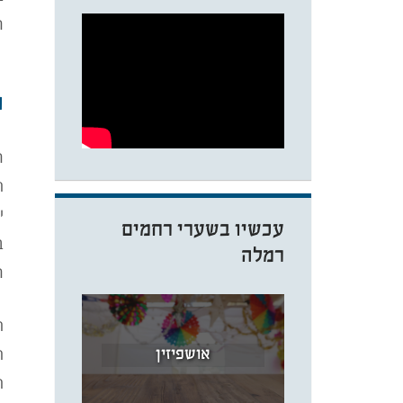
ר
ה
ר
י
עכשיו בשערי רחמים
רמלה
ר
ה
אושפיזין
ה