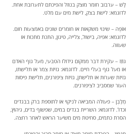
לָּשׁ – ערבוב חומר מוצק בנוזל והפיכתם לתערובת אחת.
לדוגמא: לישת בצק, לישת מים עם מלט.
אוֹפֶה – שינוי משקאות או חומרים שונים באמצעות חום.
לדוגמא: אפיה, בישול, צלייה, טיגון, התכת מתכות או
שעווה.
גּוֹזֵז – עקירת דבר ממקום גידולו הטבעי, מעל גוף האדם
או מעל גוף בעלי חיים. לדוגמא: גזיזת צמר או תלישתו,
גזיזת שערות או תלישתן, גזיזת ציפורנים, תלישת פיסות
העור שמסביב לציפורנים.
מְלַבְּן – פעולה המביאה לניקוי או לתוספת ברק בבגדים
וכדו’. לדוגמא: השריית בגדים במים, שפשוף בדים, גיהוץ,
הסרת כתמים, סחיטת מים משיער הראש לאחר רחצה.