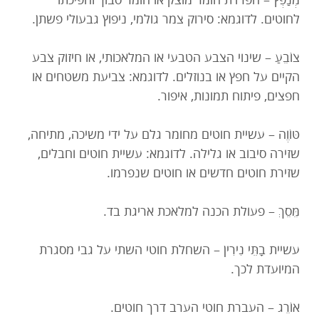
מְנַפְּץ – הפרדת חומר מוצק או חומר סבוך והפיכתו
לחוטים. לדוגמא: סירוק צמר גולמי, ניפוץ גבעולי פשתן.
צוֹבֵעַ – שינוי הצבע הטבעי או המלאכותי, או חיזוק צבע
הקיים על חפץ או בנוזלים. לדוגמא: צביעת משטחים או
חפצים, פיתוח תמונות, איפור.
טּוֹוֶה – עשיית חוטים מחומר גלם על ידי משיכה, מתיחה,
שזירה סיבוב או גלילה. לדוגמא: עשיית חוטים וחבלים,
שזירת חוטים חדשים או חוטים שנפרמו.
מֵּסֵךְ – פעולת הכנה למלאכת אריגת בד.
עשיית בָתֵּי נִירִין – השחלת חוטי השתי על גבי מסגרת
המיועדת לכך.
אוֹרֵג – העברת חוטי הערב דרך חוטים.