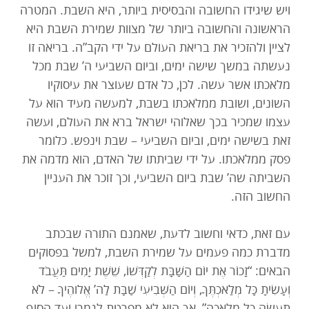
ויש שיגידו החשובה והבסיסית ביותר, היא השבת. המטרה
הראשונה והחשובה ביותר של מצוות שמירת השבת היא
לציין ולהזכיר את בריאת העולם על ידי הקב”ה. בריאה זו
נעשתה במשך שישה ימים, וביום השביעי ה’ שבת מכל
מלאכתו אשר עשה. לכן, כל אדם שעוצר את עיסוקיו
השונים, ושובת ממלאכתו בשבת, למעשה מעיד הוא על
עצמו שמכיר בכך שאלוהי ישראל ברא את העולם, ועשה
זאת בשישה ימים, וביום השביעי – שבת וינפש. כלומר
פסק ממלאכתו. על ידי שביתתו של האדם, הוא מדמה את
השביתה שה’ שבת ביום השביעי, וכך זוכר את העניין
החשוב הזה.
עם זאת, כדאי וחשוב לדעת, שאמנם התורה שבכתב
מדברת כמה פעמים על שמירת השבת, למשל בפסוקים
הבאים: “זָכוֹר אֶת יוֹם הַשַּׁבָּת לְקַדְּשׁוֹ, שֵׁשֶׁת יָמִים תַּעֲבֹד
וְעָשִׂיתָ כָּל מְלַאכְתֶּךָ, וְיוֹם הַשְּׁבִיעִי שַׁבָּת לַה’ אֱלוהֶיךָ – לֹא
תַעֲשֶׂה כָל מְלָאכָה”, אך היא לא מפרטת לגמרי ועד הסוף