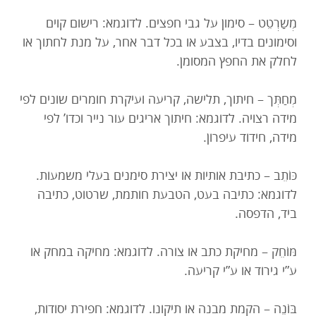
מְשַרְטֵט – סימון על גבי חפצים. לדוגמא: רישום קוים
וסימונים בדיו, בצבע או בכל דבר אחר, על מנת לחתוך או
לחלק את החפץ המסומן.
מְחַתְּך – חיתוך, תלישה, קריעה ועיקרת חומרים שונים לפי
מידה רצויה. לדוגמא: חיתוך אריגים עור נייר וכדו’ לפי
מידה, חידוד עיפרון.
כּוֹתֵב – כתיבת אותיות או יצירת סימנים בעלי משמעות.
לדוגמא: כתיבה בעט, הטבעת חותמת, שרטוט, כתיבה
ביד, הדפסה.
מּוֹחֵק – מחיקת כתב או צורה. לדוגמא: מחיקה במחק או
ע”י גירוד או ע”י קריעה.
בּוֹנֶה – הקמת מבנה או תיקונו. לדוגמא: חפירת יסודות,