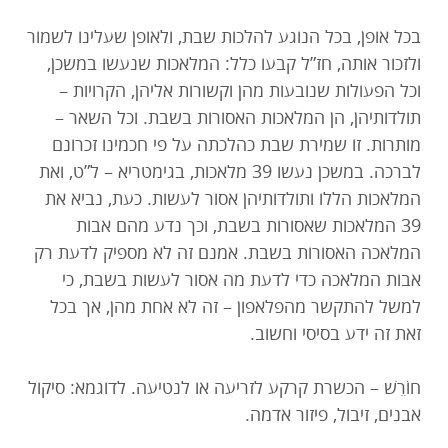
בכל אופן, בכל הנוגע להלכות שבת, ולאופן שעלינו לשמור
ולזכור אותה, חז”ל קבעו כלל: המלאכות שנעשו במשכן,
וכל הפעולות שנובעות מהן וקשורות אליהן, הקרויות –
תולדותיהן, הן המלאכות האסורות בשבת. וכל השאר –
מותרות. זו שמירת שבת כהלכתה על פי חכמינו זכרונם
לברכה. במשכן נעשו 39 מלאכות, בגימטריא – ל”ט, ואת
המלאכות הללו ותולדותיהן אסור לעשות. כעת, נביא את
39 המלאכות שאסורות בשבת, וכך נדע מהם אבות
המלאכה האסורות בשבת. אמנם זה לא מספיק לדעת רק
אבות המלאכה כדי לדעת מה אסור לעשות בשבת, כי
למשל להתקשר מהפלאפון – זה לא אחת מהן, אך בכל
זאת זה ידע בסיסי וחשוב.
חוֹרֵשׁ – הכשרת קרקע לזריעה או לנטיעה. לדוגמא: סיקול
אבנים, זיבול, פיזור אדמה.