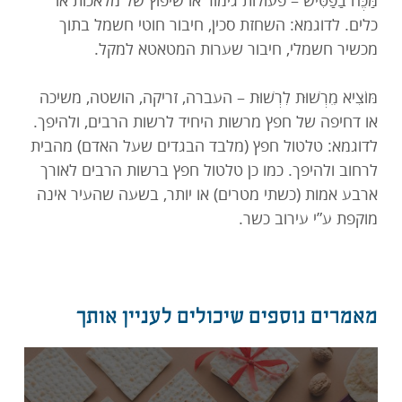
מַּכֶּה בַפַּטִּישׁ – פעולות גימור או שיפוץ של מלאכות או
כלים. לדוגמא: השחזת סכין, חיבור חוטי חשמל בתוך
מכשיר חשמלי, חיבור שערות המטאטא למקל.
מּוֹצִיא מֵרְשׁוּת לִרְשׁוּת – העברה, זריקה, הושטה, משיכה
או דחיפה של חפץ מרשות היחיד לרשות הרבים, ולהיפך.
לדוגמא: טלטול חפץ (מלבד הבגדים שעל האדם) מהבית
לרחוב ולהיפך. כמו כן טלטול חפץ ברשות הרבים לאורך
ארבע אמות (כשתי מטרים) או יותר, בשעה שהעיר אינה
מוקפת ע”י עירוב כשר.
מאמרים נוספים שיכולים לעניין אותך