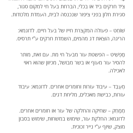
ציד חרקים ביד או בכלי, הברחת בעל חי למקום סגור,
סגירת חלון בפני ציפור שנכנסה לבית, העמדת מלכודות.
שׁוֹחֵט – פעולה המקצרת חייו של בעל חיים. לדוגמא:
הריגה, הוצאת דג מהמים, השמדת חרקים ע”י תרסיס.
מַּפְשִׁיט – הפשטת עור מבעל חי מת. עם זאת, מותר
להסיר עור מעוף או בשר מבושל, מכיוון שהוא ראוי
לאכילה.
מְעַבֵּד – עיבוד עורות וחומרים אחרים. לדוגמא: עיבוד
עורות, כבישת מאכלים, מליחת דגים.
מְמַחֵק – שחיקה והחלקה של עור או חומרים אחרים.
לדוגמא: החלקת עור, שימוש במשחות, שימוש בסבון
מוצק, שיוף ע”י נייר זכוכית.