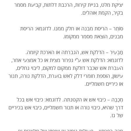
יציקת מלט, בניית קירות, הרכבת דלתות, קביעת מסמר
בקיר, הקמת אוהלים.
סּוֹתֵר – הריסת מבנה או חלק ממנו. לדוגמא: הריסת
מבנים, הוצאת מסמר ממקומו.
מַּבְעִיר – הדלקת אש, הגברתה או הארכת קיומה.
לדוגמא: הדלקת אש ע”י גפרור מצית או כל אמצעי אחר,
העברת אש שכבר דולקת ממקום למקום, ליבוי גחלים,
עישון, הוספת חומרי דלק לאש בוערת, הדלקת נורה, תנור
או כיריים חשמליים.
מְכַבֶּה – כיבוי אש או הקטנתה. לדוגמא: כיבוי אש בכל
דרך שהיא, כיבוי נורה או תנור חשמליים, כיבוי אש בכיריים
של גז.