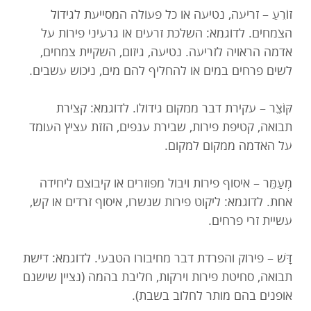
זוֹרֵעַ – זריעה, נטיעה או כל פעולה המסייעת לגידול
הצמחים. לדוגמא: השלכת זרעים או גרעיני פירות על
אדמה הראויה לזריעה. נטיעה, גיזום, השקיית צמחים,
לשים פרחים במים או להחליף להם מים, ניכוש עשבים.
קּוֹצֵר – עקירת דבר ממקום גידולו. לדוגמא: קצירת
תבואה, קטיפת פירות, שבירת ענפים, הזזת עציץ העומד
על האדמה ממקום למקום.
מְעַמֵּר – איסוף פירות ויבול מפוזרים או קיבוצם ליחידה
אחת. לדוגמא: ליקוט פירות שנשרו, איסוף זרדים או קש,
עשיית זרי פרחים.
דָּשׁ – פירוק והפרדת דבר מחיבורו הטבעי. לדוגמא: דישת
תבואה, סחיטת פירות וירקות, חליבת בהמה (נציין שישנם
אופנים בהם מותר לחלוב בשבת).