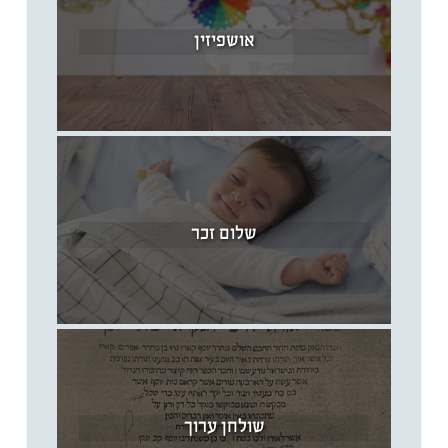
אושפיזין
שלום זכר
שולחן ערוך