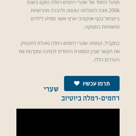
מפעל החסד של שערי רחמים-רמלה הוקם בשנת
2006 וזוכה להצלחה עצומה ולהכרה מהרשויות
בישראל כגוף אפקטיבי ארצי אשר מסייע לילדים
ומשפחות במצוקה.
במקביל, עמותת שערי רחמים-רמלה פועלת להעמיק
את הקשר שבין המסורת היהודית לנתינה ומקדמת את
הערכים הללו.
תרמו עכשיו
שערי
רחמים-רמלה ביוטיוב