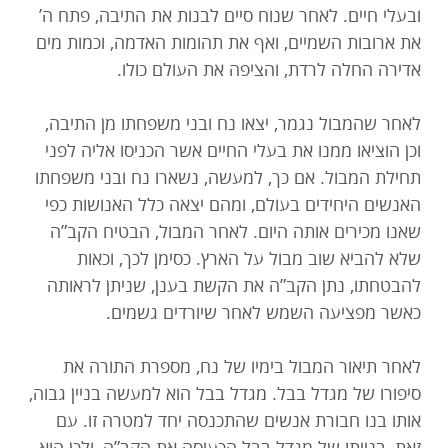
ובעלי חיים. לאחר שנוח סיים לבנות את התיבה, פתח ה’
את ארובות השמיים, ואף את תהומות האדמה, וכמות מים
אדירה החלה לרדת, והציפה את העולם כולו.
לאחר שהמבול נגמר, יצאו נח ובני משפחתו מן התיבה,
וכן הוציאו ממנו את בעלי החיים אשר הכניסו אליה לפני
תחילת המבול. אם כך, למעשה, נשארו נח ובני משפחתו
האנשים היחידים בעולם, ומהם יצאה כלל האנושות כפי
שאנו מכירים אותה היום. לאחר המבול, הבטיח הקב”ה
שלא להביא שוב מבול על הארץ. כסימן לכך, וכאות
להבטחתו, נתן הקב”ה את הקשת בענן, שניתן לראותה
כאשר מפציעה השמש לאחר שיורדים גשמים.
לאחר תיאור המבול בימיו של נח, מספרת התורה את
סיפורו של מגדל בבל. מגדל בבל הוא למעשה בניין גבוה,
אותו בנו חבורת אנשים שהתכנסה יחד למטרה זו. עם