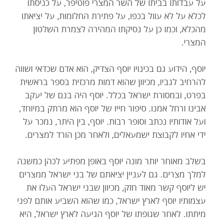
על עבדותו בביתו של השר המצרי פוטיפר, על כניסתו
לכלא על לא עוול בכפו, על פתירת החלומות, על יציאתו
מהכלא, וכמו כן על נסיקתו המהירה לצמרת השלטון
המצרי.
יוסף, הידוע גם בכינויו יוסף הצדיק, הוא אדם שכדאי ושווה
להרחיב לגביו, מכיוון שהוא דמות מרכזית בספר בראשית
בפרט, ובמסורת ישראל בכלל. יוסף היה בנם של יעקב
אבינו ורחל אמנו. סיפור חייו של יוסף הוא מרתק במיוחד,
ועל אודותיו נכתב וסופר רבות. יוסף, בין היתר, נמכר על
ידי אחיו לקבוצת ישמעאלים, ולאחר מכן הורד למצרים.
בשלב מאוחר יותר מונה יוסף באופן מפתיע לכהן כמשנה
למלך מצרים. גם לעניין יציאתם של בני ישראל ממצרים
יש ליוסף קשר מאוד חזק, מכיוון שבני ישראל העלו את
עצמותיו יוסף לארץ ישראל, כמו שהוא השביע אותם לפני
מיתתו. לאחר שגופתו של יוסף הגיעה לארץ ישראל, היא