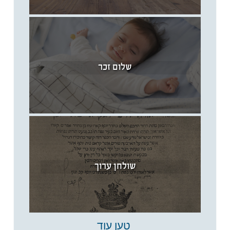
שלום זכר
שולחן ערוך
טען עוד