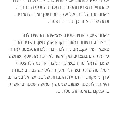
יעקב נפטר כאמור, ויוסף ואחיו ערכו לו מסע הלוויה גדול
שהתחיל במצרים והסתיים במערת המכפלה בחברון.
לאחר תום הלווייתו של יעקב חזרו יוסף ואחיו למצרים,
וכמה שנים אחר כך גם הם נפטרו.
לאחר שיוסף ואחיו נפטרו, צאצאיהם המשיכו לדור
במצרים, במיוחד באזור הנקרא ארץ גושן. בשנים ההם
צאצאיו של יעקב אבינו הלכו ורבו, הלכו והתעצמו. לאחר
כל זאת, קם במצרים מלך אשר לא הכיר את יוסף, שחשש
שעם ישראל ימרוד בשלטון המצרי, או ינסה להצטרף
למלחמה שתתרגש עליו, ולכן החליט לשעבדו בעבודות
פרך מעיקות. וזו, תחילת העבדות של בני ישראל במצרים,
היא תחילת ספר שמות, שממשיך מאיפה שספר בראשית,
בו עסקנו במאמר זה, מסתיים.