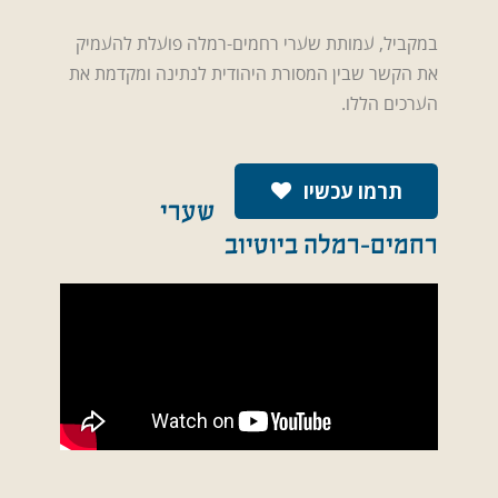
במקביל, עמותת שערי רחמים-רמלה פועלת להעמיק
את הקשר שבין המסורת היהודית לנתינה ומקדמת את
הערכים הללו.
תרמו עכשיו
שערי
רחמים-רמלה ביוטיוב