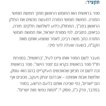
תקציר:
תרמו עכשיו
ספר בראשית הוא החומש הראשון מתוך חמשת חומשי
התורה. חמשת חומשי התורה למעשה מהווים את החלק
הראשון בתנ”ך, המחולק כידוע לשלושה חלקים: תורה,
נביאים, כתובים. לפי מסורת ישראל, את חמשת חומשי
התורה כתב משה רבינו, לאחר ששמע אותם מאת
הקב”ה, בשעה שעלה להר סיני.
מעבר לשם הספר אותו ציינו לעיל, ‘בראשית’, בספרות
חז”ל ספר בראשית נקרא גם ‘ספר הישר’. ספר בראשית
זכה לשם זה מכיוון שהאנשים העיקריים בהם הוא עוסק,
שלושת אבות אומתנו – אברהם יצחק ויעקב, מכונים אף
הם ‘ישרים’, כפי שכינה אותם בלעם הרשע, בספר
במדבר, פרק כ”ג, פסוק י’: “תמות נפשי מות ישרים”.