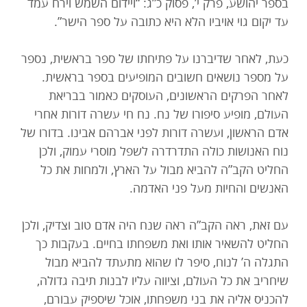
בספר יהושע, פרק י’, פסוק כ”ג: “ויידום השמש וירח עמד
עד יקום גוי אויביו הלא היא כתובה על ספר הישר”.
כעת, לאחר שדיברנו על פתיחתו של ספר בראשית, נספר
על מספר נושאים חשובים המופיעים בספר בראשית.
לאחר הפרקים הראשונים, העוסקים כאמור בבריאת
העולם, מופיע סיפורו של נח. נח חי עשרה דורות אחרי
אדם הראשון, ועשרה דורות לפני אברהם אבינו. בדורו של
נוח האנושות כולה התדרדרה לשפל מוסרי עמוק, ולכן
החליט הקב”ה להביא מבול על הארץ, ולמחות את כל
האנשים והחיות מעל פני האדמה.
עם זאת, ראה הקב”ה ראה שנח היה אדם טוב וצדיק, ולכן
החליט להשאיר אותו ואת משפחתו בחיים. בעקבות כך
התגלה ה’ לנוח, סיפר לו שהוא מתעתד להביא מבול
שיחריב את כל העולם, וציווה עליו לבנות תיבה גדולה,
להכניס אליה את בני משפחתו, אוכל שיספיק עבורם,