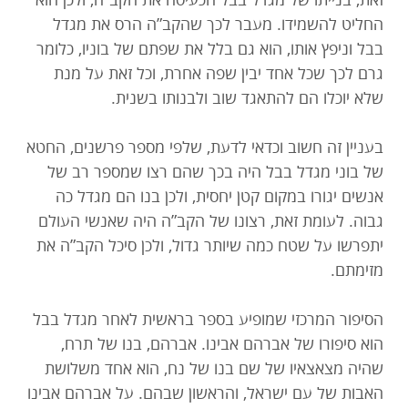
זאת, בנייתו של מגדל בבל הכעיסה את הקב”ה, ולכן הוא
החליט להשמידו. מעבר לכך שהקב”ה הרס את מגדל
בבל וניפץ אותו, הוא גם בלל את שפתם של בוניו, כלומר
גרם לכך שכל אחד יבין שפה אחרת, וכל זאת על מנת
שלא יוכלו הם להתאגד שוב ולבנותו בשנית.
בעניין זה חשוב וכדאי לדעת, שלפי מספר פרשנים, החטא
של בוני מגדל בבל היה בכך שהם רצו שמספר רב של
אנשים יגורו במקום קטן יחסית, ולכן בנו הם מגדל כה
גבוה. לעומת זאת, רצונו של הקב”ה היה שאנשי העולם
יתפרשו על שטח כמה שיותר גדול, ולכן סיכל הקב”ה את
מזימתם.
הסיפור המרכזי שמופיע בספר בראשית לאחר מגדל בבל
הוא סיפורו של אברהם אבינו. אברהם, בנו של תרח,
שהיה מצאצאיו של שם בנו של נח, הוא אחד משלושת
האבות של עם ישראל, והראשון שבהם. על אברהם אבינו