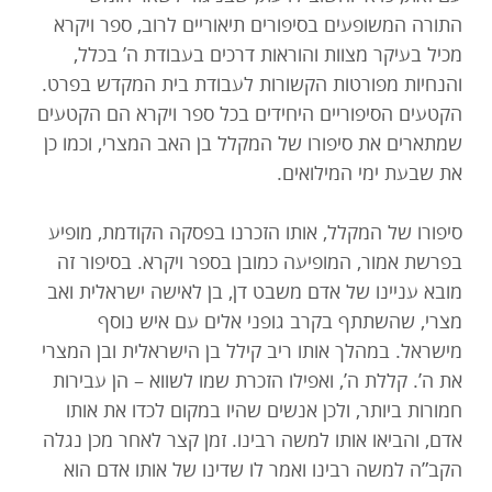
התורה המשופעים בסיפורים תיאוריים לרוב, ספר ויקרא
מכיל בעיקר מצוות והוראות דרכים בעבודת ה’ בכלל,
והנחיות מפורטות הקשורות לעבודת בית המקדש בפרט.
הקטעים הסיפוריים היחידים בכל ספר ויקרא הם הקטעים
שמתארים את סיפורו של המקלל בן האב המצרי, וכמו כן
את שבעת ימי המילואים.
סיפורו של המקלל, אותו הזכרנו בפסקה הקודמת, מופיע
בפרשת אמור, המופיעה כמובן בספר ויקרא. בסיפור זה
מובא עניינו של אדם משבט דן, בן לאישה ישראלית ואב
מצרי, שהשתתף בקרב גופני אלים עם איש נוסף
מישראל. במהלך אותו ריב קילל בן הישראלית ובן המצרי
את ה’. קללת ה’, ואפילו הזכרת שמו לשווא – הן עבירות
חמורות ביותר, ולכן אנשים שהיו במקום לכדו את אותו
אדם, והביאו אותו למשה רבינו. זמן קצר לאחר מכן נגלה
הקב”ה למשה רבינו ואמר לו שדינו של אותו אדם הוא