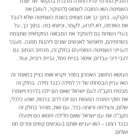
העניין המרכזי עליו התורה מדברת בהקשר של שנת
השמיטה הוא החובה לשמוט (להפקיר, לעזוב) את
הקרקע. בתוך כך אנו מצווים בשנת השמיטה שלא לעבד
את האדמה, לא לזרוע, לקצור, וכיוצא בזה. בתוך כך, על
בעלי השדות גם להפקיר את התבואה החקלאית שתצמח
בשדותיהם, ולאפשר לאנשים שונים ליהנות ממנה. מעבר
לענייני השמיטה המופיעים בחלק זה, מרחיב הכתוב גם
לגבי דיני עבדים, איסור בניית פסל, גביית ריבית, ועוד.
הנושא החשוב האחרון בספר ויקרא אותו נציין במאמר זה
הוא עניין הבטחתו של ה’ למידה כנגד מידה. בחלק זה
מבטיח הקב”ה לעם ישראל שאם הם ילכו בדרכיו וישמרו
את חוקי התורה המצוות הם יזכו לרוב ברכות, שפע כלכלי,
שלום, והצלחה ורווחה בכל. עם זאת, מזהיר בחלק זה
הקב”ה את עם ישראל שאם חלילה יחטאו הם ויפעלו
כנגד רצונו – הוא יעניש אותם בעונשים קשים ומרים חס
ושלום.