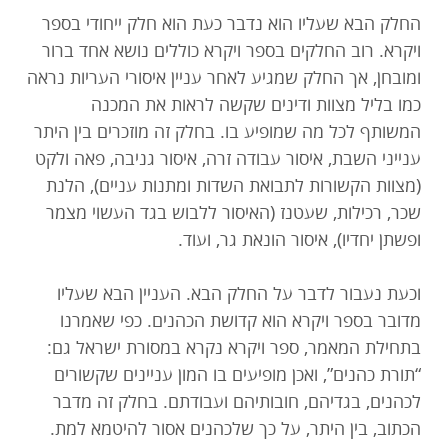
החלק הבא שעליו הוא נדבר כעת הוא חלק ייחודי בספר
ויקרא. רוב החלקים בספר ויקרא כוללים נושא אחד ברור
ומובחן, אך החלק שמגיע לאחר עניין איסורי העריות נראה
כמו בליל מצוות ודינים שקשה לראות את המכנה
המשותף לכל מה שמופיע בו. בחלק זה מוזכרים בין היתר
ענייני השבת, איסור עבודה זרה, איסור גניבה, פאה ולקט
(מצוות הקשורות לתבואת השדות ומתנות עניים), הלנת
שכר, רכילות, שעטנז (האיסור ללבוש בגד העשוי מצמר
ופשתן יחדיו), איסור הונאת גר, ועוד.
וכעת נעבור לדבר על החלק הבא. העניין הבא שעליו
מדובר בספר ויקרא הוא קדושת הכהנים. כפי שאמרנו
בתחילת המאמר, ספר ויקרא נקרא במסורת ישראל גם:
“תורת כהנים”, ואכן מופיעים בו המון עניינים שקשורים
לכהנים, בגדיהם, חובותיהם ועבודתם. בחלק זה מדבר
הכתוב, בין היתר, על כך שלכהנים אסור להיטמא למת.