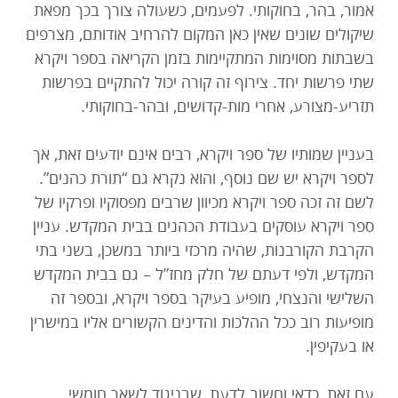
אמור, בהר, בחוקותי. לפעמים, כשעולה צורך בכך מפאת
שיקולים שונים שאין כאן המקום להרחיב אודותם, מצרפים
בשבתות מסוימות המתקיימות בזמן הקריאה בספר ויקרא
שתי פרשות יחד. צירוף זה קורה יכול להתקיים בפרשות
תזריע-מצורע, אחרי מות-קדושים, ובהר-בחוקותי.
בעניין שמותיו של ספר ויקרא, רבים אינם יודעים זאת, אך
לספר ויקרא יש שם נוסף, והוא נקרא גם “תורת כהנים”.
לשם זה זכה ספר ויקרא מכיוון שרבים מפסוקיו ופרקיו של
ספר ויקרא עוסקים בעבודת הכהנים בבית המקדש. עניין
הקרבת הקורבנות, שהיה מרכזי ביותר במשכן, בשני בתי
המקדש, ולפי דעתם של חלק מחז”ל – גם בבית המקדש
השלישי והנצחי, מופיע בעיקר בספר ויקרא, ובספר זה
מופיעות רוב ככל ההלכות והדינים הקשורים אליו במישרין
או בעקיפין.
עם זאת, כדאי וחשוב לדעת, שבניגוד לשאר חומשי