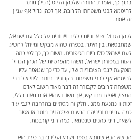
בתוך כך, אומרת התורה שלכהן הדיוט (רגיל) מותר
להיטמא לבני משפחתו הקרובה, אך לכהן גדול אף עניין
זה אסור.
לכהן הגדול יש אחריות כללית וייחודית על כלל עם ישראל,
שמתבטאת, בין היתר, בכפרה שהוא מבקש ומייחל להשיג
לעם ישראל כולו ביום הכיפורים. משום כך, כך לפי כמה
דעות במסורת ישראל, משהו מהפרטיות של הכהן הגדול
מופקעת לגבי הציבוריות שלו, עד כדי כך שנאסר עליו
להיטמא אף לבני משפחתו הקרובים ביותר. ליווי של בני
משפחה קרובים לקבורה זה דבר מאוד חשוב לאדם
המצוי, ואפילו מתבקש, אך משום שהוא אדם מאוד כללי,
זכות זו נמנעת ממנו. חלק זה מסתיים בהרחבה לגבי עוד
כמה עניינים וביניהם הנשים שלכהנים מותר או אסור
לשאת, דיני כהנים שנטמאו, וכמה דיני קורבנות.
הנושא הבא שמובא בספר ויקרא ועליו נדבר כעת הוא