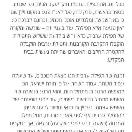
בכל יום. את תפילת ערבית תיקן יעקב אבינו, כפי שכתוב
בספר בראשית, פרק כ”ח, פס’ י”א: “ויפגע במקום וילן שם
כי בא השמש”, ומלמדים אותנו חכמינו זכרונם לברכה כי:
“אין פגיעה אלא תפילה”. עוד בעניין זה – שורשה ומקורה
של תפילת ערבית, כדאי וחשוב לדעת ששלוש התפילות
הוקבלו להקרבת הקורבנות, ותפילת ערבית הוקבלה
להקטרת החלבים והאיברים שהייתה נעשית בבית
המקדש.
זמנה של תפילת ערבית הנו מצאת הכוכבים, עד שיעלה
עמוד השחר. עמוד השחר, על פי תורת ישראל, הנו
למעשה הרגע בו מתחיל היום, והוא הרגע בו אורה של
השמש מתחיל להיראות בשמיים, עוד לפני הופעתה של
השמש עצמה. בעניין זה כדאי וחשוב לדעת שניתן
להתפלל ערבית אף לפני צאת הכוכבים, החל מפלג
המנחה (כשעה ורבע לפני השקיעה) והלאה, אך במקרים
מעין אלה יש לקרוא את קריאת שמע ושלוש הפרשיות