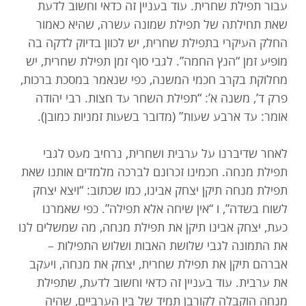
עבור תפילת שחרית. עוד בעניין זה כדאי וחשוב לדעת
שאת תחילתה של תפילת שמונה עשרה, שהיא כאמור
החלק העיקרי בתפילת שחרית, יש לכוון בדיוק לדקה בה
מופיע זמן “הנץ החמה”. לגבי סוף זמן תפילת שחרית, יש
מחלוקת בקרב חכמי המשנה, כפי שנאמר במסכת ברכות,
פרק ד’, משנה א’: “תפילת השחר עד חצות. רבי יהודה
אומר: עד ארבע שעות” (מדובר בשעות זמניות כמובן).
לאחר שדיברנו על ערבית ושחרית, נרחיב מעט לגבי
תפילת מנחה. חכמינו זכרונם לברכה מלמדים אותנו שאת
תפילת מנחה תיקן יצחק אבינו, כמו שכתוב: “ויצא יצחק
לשוח בשדה”, ו “אין שיחה אלא תפילה”. כפי שאמרנו
כעת, יצחק אבינו תיקן את תפילת מנחה, מה שמשלים לנו
את התמונה לגבי שלושת האבות ושלוש התפילות –
אברהם תיקן את תפילת שחרית, יצחק את מנחה, ויעקב
את ערבית. עוד בעניין זה כדאי וחשוב לדעת, שתפילת
מנחה הוקבלה לקורבן תמיד של בין הערביים, שהיה