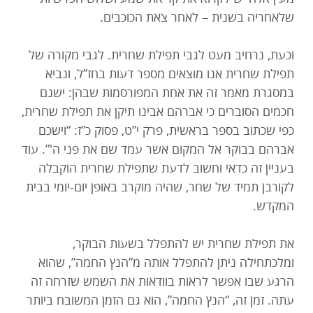
שלאחריה בשנית – לאחר צאת הכוכבים.
וכעת, נרחיב מעט לגבי תפילת שחרית. לגבי מקורה של
תפילת שחרית אנו מוצאים מספר דעות בחז”ל, ונביא
במסגרת מאמר זה את אחת המפורסמות שבהן: ישנם
חכמים הסוברים כי אברהם אבינו תיקן את תפילת שחרית,
כפי שכתוב בספר בראשית, פרק י”ט, פסוק כ”ז: “וישכם
אברהם בבוקר אל המקום אשר עמד שם את פני ה'”. עוד
בעניין זה כדאי וחשוב לדעת שתפילת שחרית הוקבלה
לקורבן תמיד של שחר, שהיה מוקרב באופן יום-יומי בבית
המקדש.
את תפילת שחרית יש להתפלל בשעות הבוקר,
ומלכתחילה ניתן להתפלל אותה מ”הנץ החמה”, שהוא
הרגע שבו אפשר לראות בוודאות את השמש שזרחה זה
עתה. זמן זה, “הנץ החמה”, הוא גם הזמן המשובח ביותר