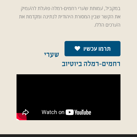
במקביל, עמותת שערי רחמים-רמלה פועלת להעמיק
את הקשר שבין המסורת היהודית לנתינה ומקדמת את
הערכים הללו.
תרמו עכשיו
שערי
רחמים-רמלה ביוטיוב