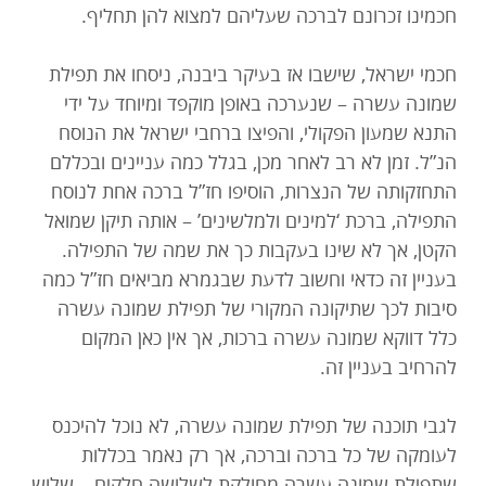
חכמינו זכרונם לברכה שעליהם למצוא להן תחליף.
חכמי ישראל, שישבו אז בעיקר ביבנה, ניסחו את תפילת
שמונה עשרה – שנערכה באופן מוקפד ומיוחד על ידי
התנא שמעון הפקולי, והפיצו ברחבי ישראל את הנוסח
הנ”ל. זמן לא רב לאחר מכן, בגלל כמה עניינים ובכללם
התחזקותה של הנצרות, הוסיפו חז”ל ברכה אחת לנוסח
התפילה, ברכת ‘למינים ולמלשינים’ – אותה תיקן שמואל
הקטן, אך לא שינו בעקבות כך את שמה של התפילה.
בעניין זה כדאי וחשוב לדעת שבגמרא מביאים חז”ל כמה
סיבות לכך שתיקונה המקורי של תפילת שמונה עשרה
כלל דווקא שמונה עשרה ברכות, אך אין כאן המקום
להרחיב בעניין זה.
לגבי תוכנה של תפילת שמונה עשרה, לא נוכל להיכנס
לעומקה של כל ברכה וברכה, אך רק נאמר בכללות
שתפילת שמונה עשרה מחולקת לשלושה חלקים – שלוש