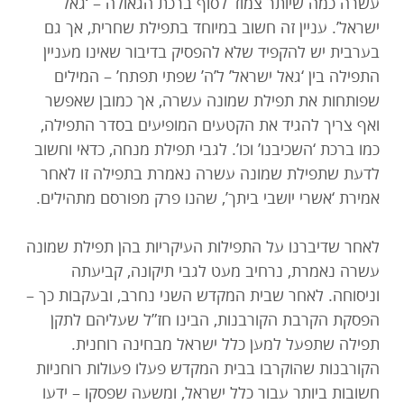
עשרה כמה שיותר צמוד לסוף ברכת הגאולה – ‘גאל
ישראל’. עניין זה חשוב במיוחד בתפילת שחרית, אך גם
בערבית יש להקפיד שלא להפסיק בדיבור שאינו מעניין
התפילה בין ‘גאל ישראל’ ל’ה’ שפתי תפתח’ – המילים
שפותחות את תפילת שמונה עשרה, אך כמובן שאפשר
ואף צריך להגיד את הקטעים המופיעים בסדר התפילה,
כמו ברכת ‘השכיבנו’ וכו’. לגבי תפילת מנחה, כדאי וחשוב
לדעת שתפילת שמונה עשרה נאמרת בתפילה זו לאחר
אמירת ‘אשרי יושבי ביתך’, שהנו פרק מפורסם מתהילים.
לאחר שדיברנו על התפילות העיקריות בהן תפילת שמונה
עשרה נאמרת, נרחיב מעט לגבי תיקונה, קביעתה
וניסוחה. לאחר שבית המקדש השני נחרב, ובעקבות כך –
הפסקת הקרבת הקורבנות, הבינו חז”ל שעליהם לתקן
תפילה שתפעל למען כלל ישראל מבחינה רוחנית.
הקורבנות שהוקרבו בבית המקדש פעלו פעולות רוחניות
חשובות ביותר עבור כלל ישראל, ומשעה שפסקו – ידעו