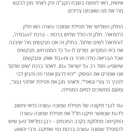
אישית, ראוי לפתוח בשבח הקב”ה ורק לאחר מכן לבקש
מה’ את מה שאנחנו צריכים.
החלק השלישי של תפילת שמונה עשרה הוא חלק
ה’הודאה’. חלק זה כולל שלוש ברכות – ברכת ‘העבודה’,
‘ההודאה’ ו’שים שלום’. בחלק זה אנו מבקשים מה’ שיבנה
את בית המקדש, מודים לו על כל המתרחש, מבקשים
שכל הבריאה כולה תכיר בו ותעבוד אותו, ומבקשים
שישפיע חסד רב על ישראל עמו. לאחר ברכת ‘שים שלום’
אנו אומרים את הפסוק: “יהיו לרצון אמרי פה והגיון לבי
לפניך ה’ צורי וגואלי”, ולאחר מכן את תפילת ‘אלוהי נצור’,
ומשם ממשיכים לסיום התפילה.
עוד לגבי תיקונה של תפילת שמונה עשרה כדאי וחשוב
לדעת שכאשר תיקנו חז”ל את תפילת שמונה עשרה
התקיימה מחלוקת בקרב החכמים – רבן גמליאל טען שיש
להתפלל שמונה עשרה ברכות כפי שתיקנו, ורבי יהושע