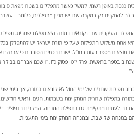
ית כנסת באופן רשמי, למשל כאשר מתפללים בשטח מפאת סיבות
כולה להתקיים רק במקרה שבו יש מניין מתפללים, כלומר – עשרה
תפילה העיקרית שבה קוראים בתורה היא תפילת שחרית. תפילת 
יא אחת משלוש התפילות שעל פי תורת ישראל יש להתפללן בכל י
נו מוצאים מספר דעות בחז”ל. ישנם חכמים הסוברים כי אברהם אב
כתוב בספר בראשית, פרק י”ט, פסוק כ”ז: “וישכם אברהם בבוקר
'”.
רוב תפילות שחרית של ימי החול לא קוראים בתורה, אך בימי שני 
תורה בתפילת שחרית המתקיימת בשבתות, חגים, וראשי חודשים. 
תורה לעתים מתקיימת גם בתפילת המנחה. המקרים הנפוצים בי
ם במנחה של שבת, ובמנחה המתקיימת בימי התעניות.