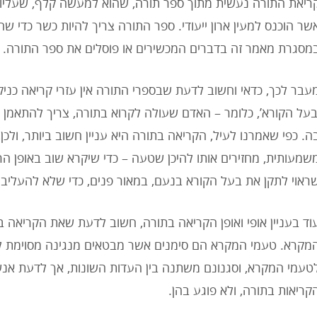
ריאת התורה נעשית מתוך ספר תורה, שהוא למעשה קלף, שעליו 
שר הוכנס למעין ארון ייעודי. ספר התורה צריך להיות כשר כדי 
מסגרת מאמר זה בדברים המכשירים או פוסלים את ספר התורה.
עבר לכך, כדאי וחשוב לדעת שבספרי התורה אין עזרי קריאה כניקוד,
בעל הקורא’, כלומר – האדם שעולה לקרוא בתורה, צריך להתאמן
ה. כפי שאמרנו לעיל, הקריאה בתורה היא עניין חשוב ביותר, ולכ
שמעותית, מחזירים אותו להיכן שטעה – כדי שיקרא שוב באופן הראו
ראוי לתקן את בעל הקורא בנעם, במאור פנים, כדי שלא להעליבו
וד בעניין אופי ואופן הקריאה בתורה, חשוב לדעת שאת הקריאה 
מקרא. טעמי המקרא הם סימנים אשר מבטאים מנגינה מסוימת ל
טעמי המקרא, וסגנונם משתנה בין העדות השונות, אך לדעת אנשי
קריאות בתורה, ולא פוגע בהן.