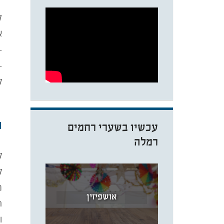
ל
א
–
–
ק
ה
עכשיו בשערי רחמים
רמלה
ק
ק
מ
אושפיזין
ח
ו