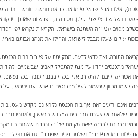
וכות), ואילו בארץ ישראל סיימו את קריאת חמשת חומשי התורה פ
 פעם בשלוש וחצי שנים. לכן, מסיבה זו, הפרשיות שאותן היו קורא
שלב מסוים עניין זה השתנה בישראל, והקריאות נקראו לפי הסדר
זכות עולים שעלו מבבל לישראל, והחילו את מנהג אבותם בארץ.
ריאת התורה, זאת כדאי לדעת, מתקיימת על פי רוב בבית הכנסת.
שראל מתכנסים יחדיו על מנת להתפלל לאבינו שבשמיים, להודות
ת אשר על ליבם, להתקרב אליו בכל לבבם, לעובדו בכל נפשם, ולי
כה לשמו מכיוון שכאמור לעיל מתכנסים בו אנשי עם ישראל, ועל כך, 
בים אינם יודעים זאת, אך בית הכנסת נקרא גם מקדש מעט. בית
כיוון שלאחר שלצערנו חרב בית המקדש הראשון, ולאחריו חרב בי
כמינו זכרונם לברכה שאת מקומם של הקורבנות שאותם היו מקר
תפילות, כמו שנאמר: “ונשלמה פרים שפתינו”. גם אם תפילה מס