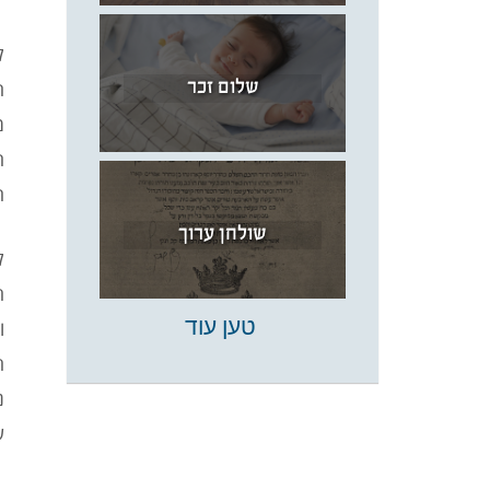
ל
שלום זכר
ה
מ
ה
ה
שולחן ערוך
ל
ח
טען עוד
ו
ח
נ
ש