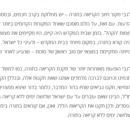
גבי מקור חיוב הקריאה בתורה – יש מחלוקת בקרב חכמים, ובמסג
דעות. עם זאת, על כולם מוסכם שאחד המקורות הקדומים ביותר לע
צוות ‘הקהל’. בזמן שבית המקדש היה קיים, היו מקיימים את מצ
יה קורא בתורה, במקום מיוחד בבית המקדש – ולעיני כל ישראל. 
ייתה מתקיימת במוצאי יום טוב ראשון של סוכות – שהגיע לאחר 
גבי הופעות מאוחרות יותר של תקנת הקריאה בתורה, כמו למשל
כמינו זכרונם לברכה מלמדים אותנו שאת תקנות אלה, ובכללן הק
חמישי, תקנו נביאים שחיו בדור המדבר, כלומר בדור שיצא ממצרים
ז”ל, הבינו שאם עוברים על עם ישראל שלושה ימים ללא קריאה ב
פסדים, ולכן תקנו את הקריאות הללו. ואכן, אם קוראים בתורה בימי
לושה ימים ללא קריאה בתורה.