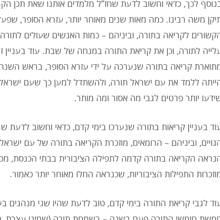
נוסף לכך, כדאי וחשוב לדעת שחז”ל מלמדים אותנו שאת תכן הקר
יקן משה רבינו. כמה מאות שנים מאוחר יותר, עזרא הסופר, שפעל 
קשורים לקריאה בתורה, וביניהם – כמות האנשים שעולים לתורה
לייה לתורה, וכן את קריאת התורה במנחה של שבת. עוד בעניין ז
תוארת קריאה בתורה שנערכה על ידי עזרא הסופר, בראש השנה.
ייתה ללמד את עם ישראל תורה, ולהשתדל למען כך שעם ישראל י
ידעו יותר פרטים לגבי מה אסור ומה מותר.
וד בעניין קריאות בתורה שנערכו בימי קדם, כדאי וחשוב לדעת ש
גויים, וביניהם – הרומאים, מוזכרת הקריאה בתורה של עם ישראל
נראה הקריאה בתורה קדמה לתפילה הציבורית בבתי הכנסת, מכיו
וזכרות התפילות הציבוריות, שכנראה החלו מאוחר יותר כאמור.
וד לגבי קריאת התורה בימי קדם, טוב לדעת שהיו שני מנהגים בענ
משת חומשי התורה פעם בשנה – בשמחת תורה (שמיני עצרת, הי