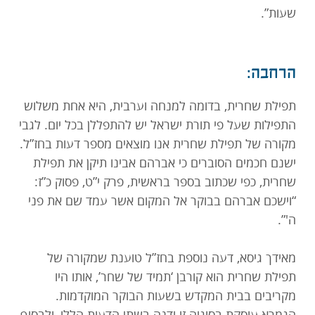
שעות”.
הרחבה:
תפילת שחרית, בדומה למנחה וערבית, היא אחת משלוש
התפילות שעל פי תורת ישראל יש להתפללן בכל יום. לגבי
מקורה של תפילת שחרית אנו מוצאים מספר דעות בחז”ל.
ישנם חכמים הסוברים כי אברהם אבינו תיקן את תפילת
שחרית, כפי שכתוב בספר בראשית, פרק י”ט, פסוק כ”ז:
“וישכם אברהם בבוקר אל המקום אשר עמד שם את פני
ה'”.
מאידך גיסא, דעה נוספת בחז”ל טוענת שמקורה של
תפילת שחרית הוא קורבן ‘תמיד של שחר’, אותו היו
מקריבים בבית המקדש בשעות הבוקר המוקדמות.
הגמרא עוסקת בסוגיה זו ודנה בשתי הדעות הללו, ולבסוף