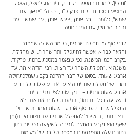
‘ותיקין’, לומדים ממספר מקורות, וביניהם, למשל, הפסוק
המופיע בספר תהילים, פרק ע”ב, פס’ ה’: “ייראוך עם
שמש”, כלומר – יראו אותך, יפגשו אותך, עם שמש – עם
זריחת השמש, עם הנץ החמה.
לגבי סוף זמן תפילת שחרית, כלומר השעה שממנה
והלאה כבר אי אפשר להתפלל יותר שחרית, יש מחלוקת
בקרב חכמי המשנה, כפי שנאמר במסכת ברכות, פרק ד’,
משנה א’: “תפילת השחר עד חצות. רבי יהודה אומר: עד
ארבע שעות”. בסופו של דבר, להלכה נקבע שמלכתחילה
זמנה של תפילת שחרית הוא עד ארבע שעות, כלומר עד
ארבע שעות זמניות – הנקבעות לפי זמני הזריחה
והשקיעה בכל יום נתון, ובדיעבד, כלומר אם אדם לא
התפלל שחרית עד סוף ארבע השעות הזמניות שהחלו
בנץ החמה, הוא יכול להתפלל שחרית עד חצות היום (זמן
שאף הוא נקבע בהתאם לזריחה ולשקיעה בכל יום נתון.
נתונים אלה מתפרסמים במספר של רב של מקומות,