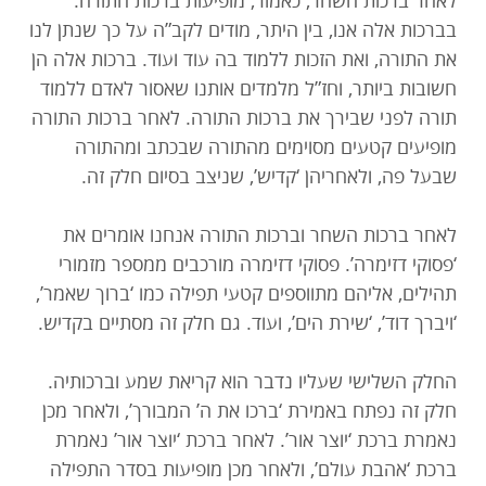
לאחר ברכות השחר, כאמור, מופיעות ברכות התורה.
בברכות אלה אנו, בין היתר, מודים לקב”ה על כך שנתן לנו
את התורה, ואת הזכות ללמוד בה עוד ועוד. ברכות אלה הן
חשובות ביותר, וחז”ל מלמדים אותנו שאסור לאדם ללמוד
תורה לפני שבירך את ברכות התורה. לאחר ברכות התורה
מופיעים קטעים מסוימים מהתורה שבכתב ומהתורה
שבעל פה, ולאחריהן ‘קדיש’, שניצב בסיום חלק זה.
לאחר ברכות השחר וברכות התורה אנחנו אומרים את
‘פסוקי דזימרה’. פסוקי דזימרה מורכבים ממספר מזמורי
תהילים, אליהם מתווספים קטעי תפילה כמו ‘ברוך שאמר’,
‘ויברך דוד’, ‘שירת הים’, ועוד. גם חלק זה מסתיים בקדיש.
החלק השלישי שעליו נדבר הוא קריאת שמע וברכותיה.
חלק זה נפתח באמירת ‘ברכו את ה’ המבורך’, ולאחר מכן
נאמרת ברכת ‘יוצר אור’. לאחר ברכת ‘יוצר אור’ נאמרת
ברכת ‘אהבת עולם’, ולאחר מכן מופיעות בסדר התפילה