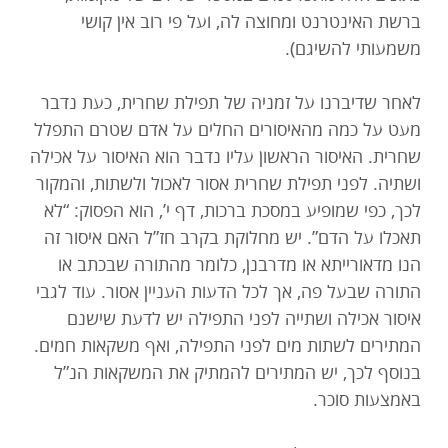
ברשת האינטרנט ומחוצה לה, ועל פי רוב אין קושי
משמעותי להשיגם).
לאחר שדיברנו על זמניה של תפילת שחרית, כעת נדבר
מעט על כמה מהאיסורים החלים על אדם שטרם התפלל
שחרית. האיסור הראשון עליו נדבר הוא האיסור על אכילה
ושתיה. לפני תפילת שחרית אסור לאכול ולשתות, והמקור
לכך, כפי שמופיע במסכת ברכות, דף י’, הוא הפסוק: “לא
תאכלו על הדם”. יש מחלוקת בקרב חז”ל האם איסור זה
הנו מדאורייתא או מדרבנן, כלומר מהתורה שבכתב או
התורה שבעל פה, אך לכל הדעות העניין אסור. עוד לגבי
איסור אכילה ושתייה לפני התפילה יש לדעת שישנם
המתירים לשתות מים לפני התפילה, ואף משקאות חמים.
בנוסף לכך, יש המתירים להמתיק את המשקאות הנ”ל
באמצעות סוכר.