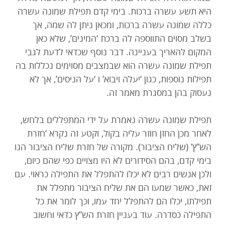
היא תשע עשרה ברכות. בימי קדם תפילת שמונה עשרה
כללה שמונה עשרה ברכות, ומכאן ניתן לה שמה, אך
בשלב מסוים התווספה לה ברכת ‘המינים’, שלא כאן
המקום להאריך בעניינה. דבר נוסף שכדאי לדעת לגבי
תפילת שמונה עשרה הוא שבמצבים מסוימים נכללות בה
תפילות נוספות, כגון ‘יעלה ויבוא’ ו ‘על הניסים’, אך לא
נעסוק בהן במסגרת מאמר זה.
תפילת שמונה עשרה נאמרת על ידי המתפללים בלחש,
לאחר מכן החזן חוזר עליה בקול, וקטע זה נקרא ‘חזרת
הש”ץ’ (שליח הציבור). מקורה של חזרת שליח הציבור הנו
בימי קדם, בהם הסידורים לא היו מצויים כפי שהם כיום,
ולכן אנשים רבים לא יכלו להתפלל את התפילה כראוי. עם
זאת, כאשר שמעו הם את שליח הציבור מתפלל את
תפילתו, יכלו הם להתפלל יחד עמו, וכך לומר את כל
התפילה כסדרה. עוד בעניין חזרת הש”ץ כדאי וחשוב