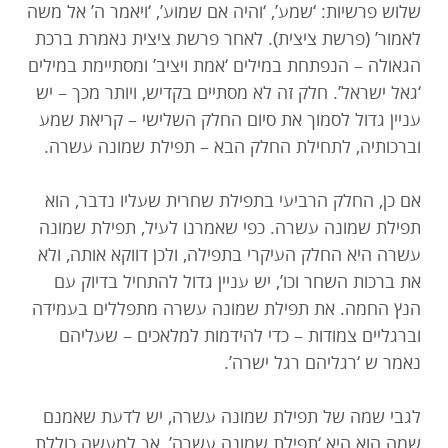
שלוש פרשיות: ‘שמע’, ‘והיה אם שמוע’, ‘ויאמר ה’ אל משה
לאמור’ (פרשת ציצית). לאחר פרשת ציצית נאמרת ברכת
הגאולה – הנפתחת במילים ‘אמת ויציב’ ומסתיימת במילים
‘גאל ישראל’. חלק זה לא מסתיים בקדיש, ויותר מכך – יש
עניין גדול לסמוך את סיום החלק השלישי – קריאת שמע
וברכותיה, לתחילת החלק הבא – תפילת שמונה עשרה.
אם כן, החלק הרביעי בתפילת שחרית שעליו נדבר, הוא
תפילת שמונה עשרה. כפי שאמרנו לעיל, תפילת שמונה
עשרה היא החלק העיקרי בתפילה, ולכן דווקא אותה, ולא
את ברכות השחר וכו’, יש עניין גדול להתחיל בדיוק עם
הנץ החמה. את תפילת שמונה עשרה מתפללים בעמידה
וברגליים צמודות – כדי להידמות למלאכים – שעליהם
נאמר ש ‘רגליהם רגל ישרה’.
לגבי שמה של תפילת שמונה עשרה, יש לדעת שאמנם
שמה הוא היא ‘תפילת שמונה עשרה’, אך למעשה כוללת