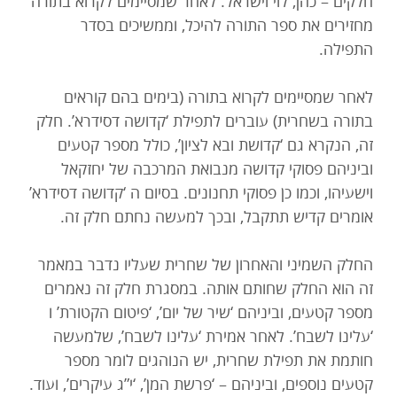
חלקים – כהן, לוי וישראל. לאחר שמסיימים לקרוא בתורה
מחזירים את ספר התורה להיכל, וממשיכים בסדר
התפילה.
לאחר שמסיימים לקרוא בתורה (בימים בהם קוראים
בתורה בשחרית) עוברים לתפילת ‘קדושה דסידרא’. חלק
זה, הנקרא גם ‘קדושת ובא לציון’, כולל מספר קטעים
וביניהם פסוקי קדושה מנבואת המרכבה של יחזקאל
וישעיהו, וכמו כן פסוקי תחנונים. בסיום ה ‘קדושה דסידרא’
אומרים קדיש תתקבל, ובכך למעשה נחתם חלק זה.
החלק השמיני והאחרון של שחרית שעליו נדבר במאמר
זה הוא החלק שחותם אותה. במסגרת חלק זה נאמרים
מספר קטעים, וביניהם ‘שיר של יום’, ‘פיטום הקטורת’ ו
‘עלינו לשבח’. לאחר אמירת ‘עלינו לשבח’, שלמעשה
חותמת את תפילת שחרית, יש הנוהגים לומר מספר
קטעים נוספים, וביניהם – ‘פרשת המן’, ‘י”ג עיקרים’, ועוד.