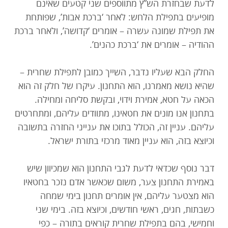
לדעת שבחזרת הש”ץ מתווספים שני קטעים שאינם
מופיעים בתפילת הלחש: לאחר ‘ברכת אבות’, שפותחת
את תפילת שמונה עשרה – אומרים ‘קדושה’, ולאחר ברכת
ההודיה – אומרים את ‘ברכת כהנים’.
החלק הבא שעליו נדבר, השייך כמובן לתפילת שחרית –
שהיא נושא מאמרנו, הוא התחנון. עיקרו של חלק זה הוא
הכאה על חטא, אמירת וידוי, ובקשת סליחה ומחילה.
בתחנון אנו מונים את חטאינו, מתוודים עליהם, ומתחרטים
עליהם. עניין זה, הכולל בתוכו את ענייני החזרה בתשובה
וכיוצא בזה, הוא עניין מאוד מרכזי בתורת ישראל.
דבר נוסף שכדאי לדעת לגבי התחנון הוא שמכיוון שיש
באמירת התחנון צער, משום שכאשר אדם נזכר בחטאיו
הוא מצטער עליהם, אין אומרים תחנון בימי שמחה
כשבתות, חגים, ראשי חודשים, וכיוצא בזה. בימי שני
וחמישי, בהם בתפילת שחרית קוראים בתורה – כפי