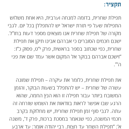
תקציר:
תרמו עכשיו
תפילת שחרית, בדומה למנחה וערבית, היא אחת משלוש
התפילות שעל פי תורת ישראל יש להתפללן בכל יום. לגבי
מקורה של תפילת שחרית אנו מוצאים מספר דעות בחז”ל.
ישנם חכמים הסוברים כי אברהם אבינו תיקן את תפילת
שחרית, כפי שכתוב בספר בראשית, פרק י”ט, פסוק כ”ז:
“וישכם אברהם בבוקר אל המקום אשר עמד שם את פני
ה'”.
את תפילת שחרית, כלומר את עיקרה – תפילת שמונה
עשרה של שחרית – יש להתפלל בשעות הבוקר, והזמן
המשובח ביותר עבור תפילה זו הוא הנץ החמה, שהוא
הרגע שבו אפשר לראות בוודאות את השמש שזרחה זה
עתה. לגבי סוף זמן תפילת שחרית, יש מחלוקת בקרב
חכמי המשנה, כפי שנאמר במסכת ברכות, פרק ד’, משנה
א’: “תפילת השחר עד חצות. רבי יהודה אומר: עד ארבע