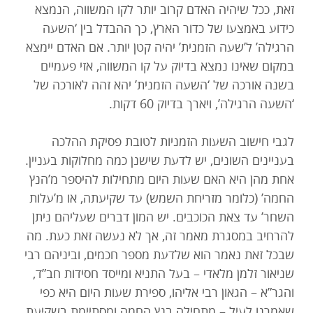
זאת, ככל שיהיה האדם קרוב יותר לקו המשווה, הנמצא
כידוע באמצעו של כדור הארץ, כך ההבדל בין ‘השעה
הרגילה’ ל’שעה הזמנית’ יהיה קטן יותר. אם האדם יימצא
במקום שאינו נמצא בדיוק על קו המשווה, אזי פעמיים
בשנה אורכה של ‘השעה הזמנית’ יהא זהה לאורכה של
‘השעה הרגילה’, ויארך בדיוק 60 דקות.
לגבי חישוב השעות הזמניות לטובת פסיקת ההלכה
בעניינים השונים, יש לדעת שישנן כמה מחלוקות בעניין.
אחת מהן היא האם שעות היום מתחילות להיספר מ’הנץ
החמה’ (כלומר מזריחת השמש) עד שקיעתה, או מ’עלות
השחר’ עד צאת הכוכבים. יש המון דברים שעליהם ניתן
להרחיב במסגרת מאמר זה, אך לא נעשה זאת כעת. מה
שבכל זאת נאמר הוא שלדעת מספר חכמים, וביניהם רבי
שניאור זלמן מלאדי – בעל התניא ומייסד חסידות חב”ד,
והגר”א – הגאון רבי אליהו, ספירת שעות היום היא כפי
שאמרנו לעיל – מתחילה בנץ החמה ומסתיימת בשקיעת