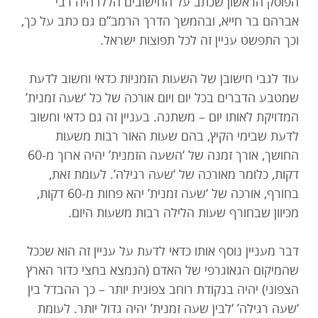
הפוסק הראשון שכתב על החישובים הללו היה רבי
אברהם בר חייא, ובהמשך הדרך הרמב”ם גם כתב על כך,
וכך התפשט עניין זה לכל תפוצות ישראל.
עוד לגבי חישובן של השעות הזמניות כדאי וחשוב לדעת
שמטבע הדברים בכל יום ויום אורכה של כל ‘שעה זמנית’
המדויקת לאותו יום – משתנה. בעניין זה גם כדאי וחשוב
לדעת שבימי הקיץ, בהם שעות האור רבות משעות
החושך, אורך זמנה של ‘השעה הזמנית’ יהיה ארוך מ-60
דקות, כלומר מאורכה של ‘שעה רגילה’. לעומת זאת,
בחורף, אורכה של ‘שעה זמנית’ יהא פחות מ-60 דקות,
מכיוון שבחורף שעות הלילה רבות משעות היום.
דבר מעניין נוסף אותו כדאי לדעת על עניין זה הוא שככל
שהמיקום הגאוגרפי של האדם (הנמצא בחצי כדור הארץ
הצפוני) יהיה בנקודת רוחב צפונית יותר – כך ההבדל בין
‘שעה רגילה’ ‘לבין שעה זמנית’ יהיה גדול יותר. לעומת