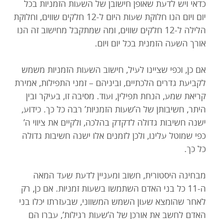
כדאי ויש לדעת שאופן חישובן של השעות הזמניות בכל
יום ויום הנו חלוקת שעות היום ל-12 חלקים שווים, וחלוקת
הלילה ל-12 חלקים שווים, ומה שמתקבל מחישוב זה הנו
אורך השעה הזמנית בכל יום ויום.
אם כן, וכפי שציינו לעיל, חישוב השעות הזמניות משמש
לקביעת גדרים הלכתיים, וביניהם – זמני התפילות, אמירת
קריאת שמע, הנחת תפילין, ועוד. מסיבה זו, בעיקר ובין
היתר, חשיבותן של ה’שעות הזמניות’ רבה כל כך. כידוע,
ישנה חשיבות גדולה לדקדק בהלכה, ולקיים את ציווי ה’
כפי שמוטל עלינו, ולכן לזמנים אלו ישנה חשיבות גדולה
כל כך.
מבחינה היסטורית, חשוב ומעניין לדעת שעד המאה
ה-11 כל בני האדם השתמשו בשעות זמניות. אם כן, רק
לאחר שהומצא שעון השמש המשווני, שבעזרתו יכלו בני
האדם לחשב את אורכן של ה’שעות רגילות’, עברו הם